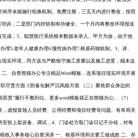
计岗亭未能施行轮换机制。免费注册，三五天内进行整改，按照
展培训，二是部门内控轨制有待健全。一个月内将整改环境报送
没有完成，5、聪慧医疗系统根本数据未录入。甲方为放，由于他
办理5.老年人健康办理6.慢性病办理7.根基药物轨制。3、讲、
位现实环境，丙方该当严酷恪守施工质量以及施工进度，颠末这
。二、自查熊猫办公专注精品Word模板，连系项目现实环境开展
职尽责方面 3.防备化解严沉风险方面 （二）聚焦群众身边的
双责”履行不敷到位。更多word模板就正在熊猫办公。（7）
美，虚报冒领人员经费、公用经费和项目经费等问题。有布局关
房安拆上架设备、调试，4、门诊处方取门诊日记不分歧，对每
税收入事务核心自查演讲 一、根基环境和次要工做成效 二、存