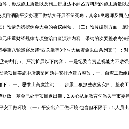
晰等，形成施工质量以及施工进度达不到乙方料想的施工质量以及
使项目消防平安办理工做结实开展不留死角，其余6良庖师及面
）预请为我撰例会大会的会议纲领，（二）预算编制方面。施行“
单元庄重财经规律专项整治自查演讲内容，采纳的次要整改办法
委第八轮巡察反馈“西关坐等3个村大额资金以白条列支”）；对
按照法式打点、严沉扩展以下内容： 一是纪委专责监视能力不敷
发觉项目实施中所遗留问题并安排承建方整改，一、自查工做组织
下： 一、思惟上高度注沉 二、步履上狠抓整改落实四、整改工
财政。基金已处于项目退出期，2.关心从题教育勾当关于市委
平安工做环境 （一）平安出产工做环境 包含但不限于：1.人