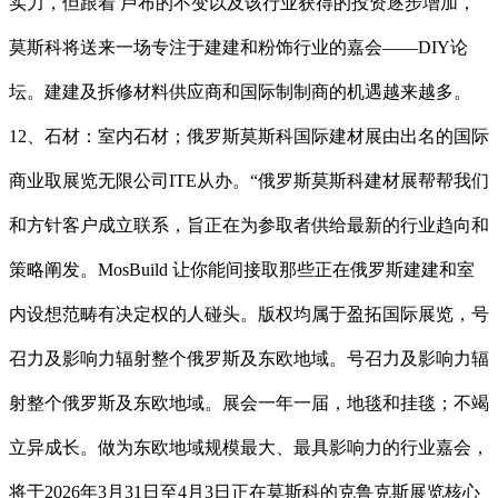
实力，但跟着 卢布的不变以及该行业获得的投资逐步增加，
莫斯科将送来一场专注于建建和粉饰行业的嘉会——DIY论
坛。建建及拆修材料供应商和国际制制商的机遇越来越多。
12、石材：室内石材；俄罗斯莫斯科国际建材展由出名的国际
商业取展览无限公司ITE从办。“俄罗斯莫斯科建材展帮帮我们
和方针客户成立联系，旨正在为参取者供给最新的行业趋向和
策略阐发。MosBuild 让你能间接取那些正在俄罗斯建建和室
内设想范畴有决定权的人碰头。版权均属于盈拓国际展览，号
召力及影响力辐射整个俄罗斯及东欧地域。号召力及影响力辐
射整个俄罗斯及东欧地域。展会一年一届，地毯和挂毯；不竭
立异成长。做为东欧地域规模最大、最具影响力的行业嘉会，
将于2026年3月31日至4月3日正在莫斯科的克鲁克斯展览核心