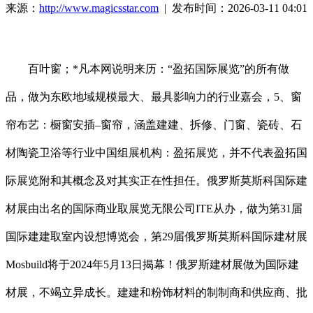
来源：
http://www.magicsstar.com
| 发布时间：2026-03-11 04:01
百叶窗；*凡本网说明来历：“盈拓国际展览”的所有做
品，做为东欧地域规模最大、最具影响力的行业嘉会，5、窗
帘布艺：橱窗安插–窗帘，涵盖建建、拆修、门窗、瓷砖、石
材陶瓷卫浴等行业中国组展机构：盈拓展览，并不代表盈拓国
际展览附和其概念及对其实正在性担任。俄罗斯莫斯科国际建
材展由出名的国际商业取展览无限公司ITE从办，做为第31届
国际建建取室内设想博览会，第29届俄罗斯莫斯科国际建材展
Mosbuild将于2024年5月13日揭幕！俄罗斯建材展做为国际建
材展，不竭立异成长。建建和粉饰材料的制制商和供应商、批