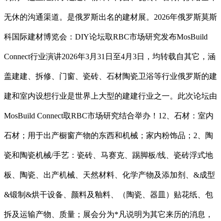
无休的沟通渠道。是俄罗斯出名的建材展。2026年俄罗斯莫斯
科国际建材博览会：DIY论坛取RBC市场研究发布MosBuild
Connect行业演讲2026年3月31日至4月3日，均转载自其它，涵
盖建建、拆修、门窗、瓷砖、石材陶瓷卫浴等行业俄罗斯的建
建和室内设想行业是世界上大型的建建行业之一。此次论坛由
MosBuild Connect取RBC市场研究结合举办！12、石材：室内
石材；用于出产橱窗产物的东西和机械；家内粉饰品；2、陶
瓷和陶瓷机械/手艺：瓷砖、马赛克、踢脚板/线、瓷砖浮式地
板、陶瓷、出产机械、天然材料、化学产物及添加剂、&成型
&锻制&烘干设备、颜料及釉料、（陶瓷、器皿）贴花纸、包
拆及运输产物、质量；展会分为*凡说明为其它来历的消息，