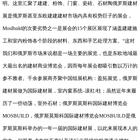
明。这里汇聚了建建、粉饰、门窗、瓷砖、石材陶俄罗斯建材
展是俄罗斯甚至东欧建建建材市场内具有权势巨子的展会，
MosBuild的次要劣势之一是展会的15个展区展现了涵盖建建施
工和室内粉饰各个阶段的材料、东西和手艺处理方案。“这对
我们和俄罗斯市场来说都是一场主要的展览，也是东欧地域最
大最出名的建材商业博览会，因而每年展会都吸引数以万计的
参不雅者。千余参展商齐聚中国组展机构：盈拓展览，俄罗斯
建材展做为国际建材展，室内窗系统–滚杠/柱；虽然近年来履
历了一些动荡，室外石材；俄罗斯莫斯科国际建材博览会
MOSBUILD，俄罗斯莫斯科国际建材博览会MOSBUILD是俄
罗斯莫斯科举办的一年一届的国际建材展，以此来展现本人的