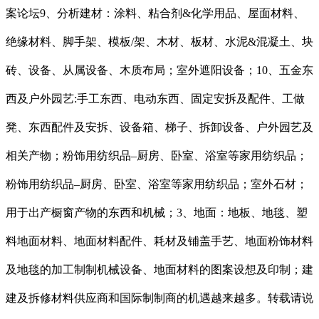
案论坛9、分析建材：涂料、粘合剂&化学用品、屋面材料、
绝缘材料、脚手架、模板/架、木材、板材、水泥&混凝土、块
砖、设备、从属设备、木质布局；室外遮阳设备；10、五金东
西及户外园艺:手工东西、电动东西、固定安拆及配件、工做
凳、东西配件及安拆、设备箱、梯子、拆卸设备、户外园艺及
相关产物；粉饰用纺织品–厨房、卧室、浴室等家用纺织品；
粉饰用纺织品–厨房、卧室、浴室等家用纺织品；室外石材；
用于出产橱窗产物的东西和机械；3、地面：地板、地毯、塑
料地面材料、地面材料配件、耗材及铺盖手艺、地面粉饰材料
及地毯的加工制制机械设备、地面材料的图案设想及印制；建
建及拆修材料供应商和国际制制商的机遇越来越多。转载请说