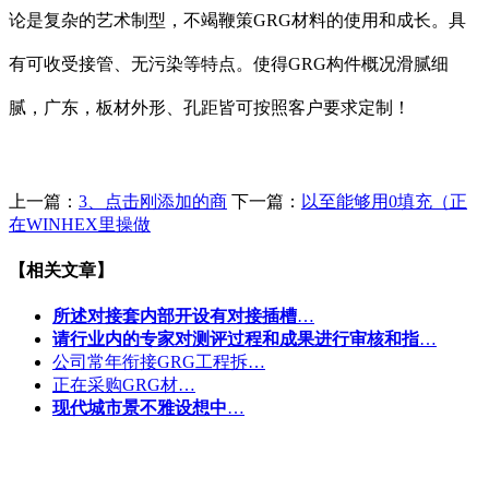
论是复杂的艺术制型，不竭鞭策GRG材料的使用和成长。具
有可收受接管、无污染等特点。使得GRG构件概况滑腻细
腻，广东，板材外形、孔距皆可按照客户要求定制！
上一篇：
3、点击刚添加的商
下一篇：
以至能够用0填充（正
在WINHEX里操做
【相关文章】
所述对接套内部开设有对接插槽
…
请行业内的专家对测评过程和成果进行审核和指
…
公司常年衔接GRG工程拆…
正在采购GRG材…
现代城市景不雅设想中
…