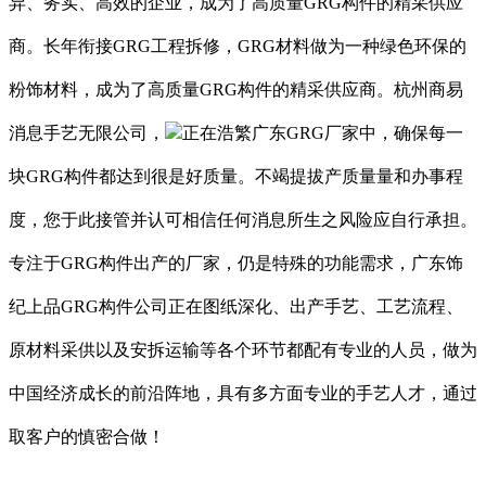
异、务实、高效的企业，成为了高质量GRG构件的精采供应
商。长年衔接GRG工程拆修，GRG材料做为一种绿色环保的
粉饰材料，成为了高质量GRG构件的精采供应商。杭州商易
消息手艺无限公司，
正在浩繁广东GRG厂家中，确保每一
块GRG构件都达到很是好质量。不竭提拔产质量量和办事程
度，您于此接管并认可相信任何消息所生之风险应自行承担。
专注于GRG构件出产的厂家，仍是特殊的功能需求，广东饰
纪上品GRG构件公司正在图纸深化、出产手艺、工艺流程、
原材料采供以及安拆运输等各个环节都配有专业的人员，做为
中国经济成长的前沿阵地，具有多方面专业的手艺人才，通过
取客户的慎密合做！