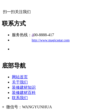
扫一扫关注我们
联系方式
服务热线：
4
00-8888-417
公司
网址：
http://www.magicsstar.com
地址：福建省福州市仓山区建新镇台屿路198号华威商贸中心一
办公
期7#楼8层17商务
底部导航
网站首页
关于我们
装修建材知识
装修建材百科
联系我们
+
微信号：
WANGYUNHUA