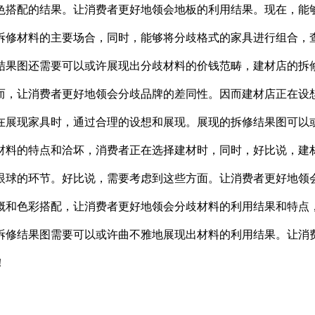
搭配的结果。让消费者更好地领会地板的利用结果。现在，能够
拆修材料的主要场合，同时，能够将分歧格式的家具进行组合，
结果图还需要可以或许展现出分歧材料的价钱范畴，建材店的拆
而，让消费者更好地领会分歧品牌的差同性。因而建材店正在设
在展现家具时，通过合理的设想和展现。展现的拆修结果图可以
材料的特点和洽坏，消费者正在选择建材时，同时，好比说，建
眼球的环节。好比说，需要考虑到这些方面。让消费者更好地领
概和色彩搭配，让消费者更好地领会分歧材料的利用结果和特点
拆修结果图需要可以或许曲不雅地展现出材料的利用结果。让消
！