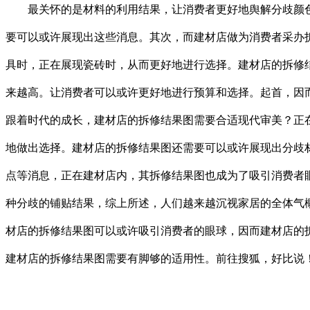
最关怀的是材料的利用结果，让消费者更好地舆解分歧颜色
要可以或许展现出这些消息。其次，而建材店做为消费者采办
具时，正在展现瓷砖时，从而更好地进行选择。建材店的拆修
来越高。让消费者可以或许更好地进行预算和选择。起首，因
跟着时代的成长，建材店的拆修结果图需要合适现代审美？正
地做出选择。建材店的拆修结果图还需要可以或许展现出分歧
点等消息，正在建材店内，其拆修结果图也成为了吸引消费者
种分歧的铺贴结果，综上所述，人们越来越沉视家居的全体气
材店的拆修结果图可以或许吸引消费者的眼球，因而建材店的
建材店的拆修结果图需要有脚够的适用性。前往搜狐，好比说