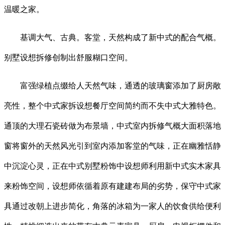
温暖之家。
基调大气、古典。客堂，天然构成了新中式的配合气概。
别墅设想拆修创制出舒服糊口空间。
富强绿植点缀给人天然气味，通透的玻璃窗添加了厨房敞
亮性，整个中式家拆设想餐厅空间简约而不失中式大雅特色。
通顶的大理石瓷砖做为布景墙，中式室内拆修气概大面积落地
窗将窗外的天然风光引到室内添加客堂的气味，正在幽雅恬静
中沉淀心灵，正在中式别墅粉饰中设想师利用新中式实木家具
来粉饰空间，设想师依循着原有建建布局的劣势，保守中式家
具通过改朝上进步简化，角落的冰箱为一家人的饮食供给便利