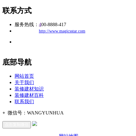
联系方式
服务热线：
4
00-8888-417
公司
网址：
http://www.magicsstar.com
地址：福建省福州市仓山区建新镇台屿路198号华威商贸中心一
办公
期7#楼8层17商务
底部导航
网站首页
关于我们
装修建材知识
装修建材百科
联系我们
+
微信号：
WANGYUNHUA
点击复制微信