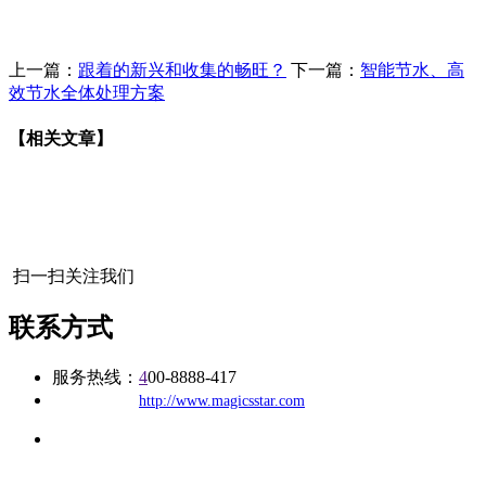
上一篇：
跟着的新兴和收集的畅旺？
下一篇：
智能节水、高
效节水全体处理方案
【相关文章】
扫一扫关注我们
联系方式
服务热线：
4
00-8888-417
公司
网址：
http://www.magicsstar.com
地址：福建省福州市仓山区建新镇台屿路198号华威商贸中心一
办公
期7#楼8层17商务