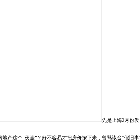
先是上海2月份
这个“夜壶”？好不容易才把房价按下来，曾骂该台“假旧事”的