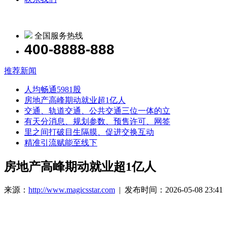
全国服务热线
400-8888-888
推荐新闻
人均畅通5981股
房地产高峰期动就业超1亿人
交通、轨道交通、公共交通三位一体的立
有天分消息、规划参数、预售许可、网签
里之间打破目生隔膜、促进交换互动
精准引流赋能至线下
房地产高峰期动就业超1亿人
来源：
http://www.magicsstar.com
| 发布时间：2026-05-08 23:41