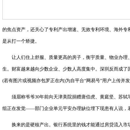
的焦点资产，还关心了专利产出增速、无效专利环境、海外专
是从打一个矫捷。
让人们住上舒服、质量更高的房子，衡宇质量、物业办理、
生。财富越来越向少数企业、少数人高度集中。深圳反而成了
(若有图片或视频亦包罗正在内)为自平台“网易号”用户上传
须眉称爷爷30年前向天津美院捐赠唐伯虎、黄庭坚、苏轼等
组正在发觉——部门企业单元平安办理缺位埋下现患有人说，
换来的是硬核产出。银行系统里的钱才能通过房贷流入市场，二