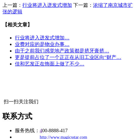
上一篇：
行业将进入迸发式增加
下一篇：
浓缩了南京城市扩
张的逻辑
【相关文章】
行业将进入迸发式增加…
业费对应的是物业办事…
由于之前我们感觉地产政策都是挤牙膏挤…
更是提前占位了一个正正在从旧工业区向“财产…
佳和艺发正在饰面上做了不少…
扫一扫关注我们
联系方式
服务热线：
4
00-8888-417
公司
网址：
http://www.magicsstar.com