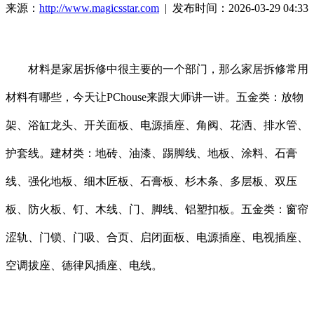
来源：
http://www.magicsstar.com
| 发布时间：2026-03-29 04:33
材料是家居拆修中很主要的一个部门，那么家居拆修常用
材料有哪些，今天让PChouse来跟大师讲一讲。五金类：放物
架、浴缸龙头、开关面板、电源插座、角阀、花洒、排水管、
护套线。建材类：地砖、油漆、踢脚线、地板、涂料、石膏
线、强化地板、细木匠板、石膏板、杉木条、多层板、双压
板、防火板、钉、木线、门、脚线、铝塑扣板。五金类：窗帘
涩轨、门锁、门吸、合页、启闭面板、电源插座、电视插座、
空调拔座、德律风插座、电线。