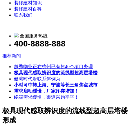
装修建材知识
装修建材百科
联系我们
全国服务热线
400-8888-888
推荐新闻
越秀物业正在杭州已有超40个项目办理
极具现代感取辨识度的流线型超高层塔楼
健湾时代府联系体例为
小时可中转上海、宁波等长三角焦点城市
需求启动缓慢，厂家库存增加！
终端需求缓慢，渠道采购平平！
极具现代感取辨识度的流线型超高层塔楼
形成