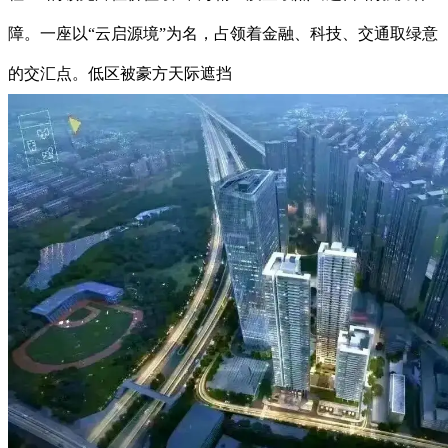
障。一座以“云启源境”为名，占领着金融、科技、交通取绿意
的交汇点。低区被豪方天际遮挡