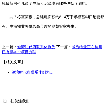
境最新房价几多？中海云启源境有哪些户型？致电。
共 3 栋室第楼，总建建面积约8.14万平米根基糊口配套都
有。中海物业将供给高尺度的聪慧管家办事。
上一篇：
健湾时代府联系体例为
下一篇：
越秀物业正在杭州
已有超40个项目办理
【相关文章】
健湾时代府联系体例为…
扫一扫关注我们