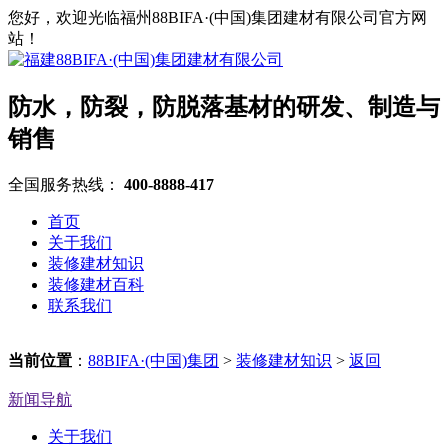
您好，欢迎光临福州88BIFA·(中国)集团建材有限公司官方网
站！
防水，防裂，防脱落基材的研发、制造与
销售
全国服务热线：
400-8888-417
首页
关于我们
装修建材知识
装修建材百科
联系我们
当前位置
：
88BIFA·(中国)集团
>
装修建材知识
>
返回
新闻导航
关于我们