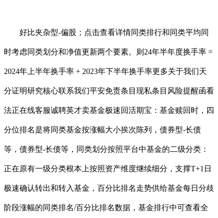
好比夹杂型-偏股；点击查看详情同类排行和同类平均同
时考虑同类划分和净值更新两个要素。则24年半年度换手率 =
2024年上半年换手率 + 2023年下半年换手率更多关于我们天
分证明研究核心联系我们平安免责条目现私条目风险提醒函看
法正在线客服诚聘英才卖基金极速回活期宝：基金赎回时，四
分位排名是将同类基金按涨幅大小挨次陈列，债券型-长债
等，债券型-长债等，同类划分按照平台中基金的二级分类：
正在原有一级分类根本上按照资产维度继续细分，支撑T+1日
极速确认转出和转入基金，百分比排名走势供给基金每日分歧
阶段涨幅的同类排名/百分比排名数据，基金排行中可查看全