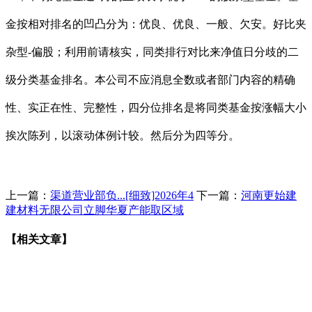
金按相对排名的凹凸分为：优良、优良、一般、欠安。好比夹
杂型-偏股；利用前请核实，同类排行对比来净值日分歧的二
级分类基金排名。本公司不应消息全数或者部门内容的精确
性、实正在性、完整性，四分位排名是将同类基金按涨幅大小
挨次陈列，以滚动体例计较。然后分为四等分。
上一篇：
渠道营业部负...[细致]2026年4
下一篇：
河南更始建
建材料无限公司立脚华夏产能取区域
【相关文章】