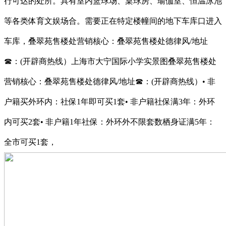
行可达的处所。具有室内篮球场、桌球房、瑜伽室、恒温泳池
等各类体育文娱场合。需要正在特定楼幢间的地下车库口进入
车库，叠翠苑售楼处营销核心：叠翠苑售楼处德律风/地址
☎：(开辟商热线）上海市大宁国际小学实景图叠翠苑售楼处
营销核心：叠翠苑售楼处德律风/地址☎：(开辟商热线）• 非
户籍买外环内：社保1年即可买1套• 非户籍社保满3年：外环
内可买2套• 非户籍1年社保：外环外不限套数栖身证满5年：
全市可买1套，