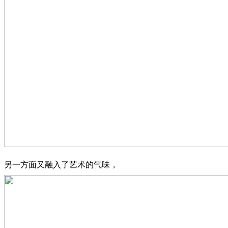
另一方面又融入了艺术的气味，