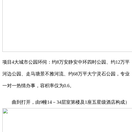
项目4大城市公园环伺：约8万安静安中环四时公园、约12万平
河边公园、走马塘景不雅河流、约68万平大宁灵石公园，专业
一对一热情办事，容积率仅为0.6。
曲到打开，由9幢14－34层室第楼及1座五星级酒店构成）