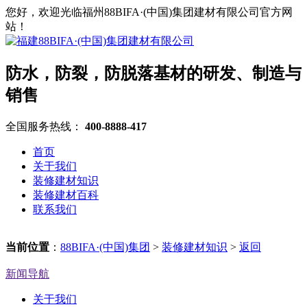
您好，欢迎光临福州88BIFA·(中国)集团建材有限公司官方网
站！
防水，防裂，防脱落基材的研发、制造与
销售
全国服务热线：
400-8888-417
首页
关于我们
装修建材知识
装修建材百科
联系我们
当前位置
：
88BIFA·(中国)集团
>
装修建材知识
>
返回
新闻导航
关于我们