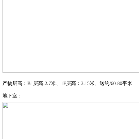
产物层高：B1层高-2.7米、1F层高：3.15米、送约/60-80平米
地下室；