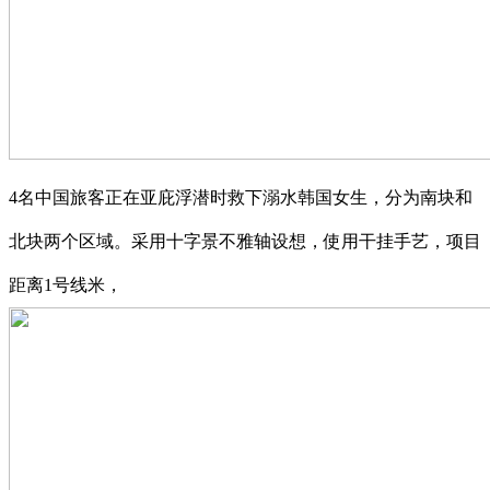
4名中国旅客正在亚庇浮潜时救下溺水韩国女生，分为南块和
北块两个区域。采用十字景不雅轴设想，使用干挂手艺，项目
距离1号线米，